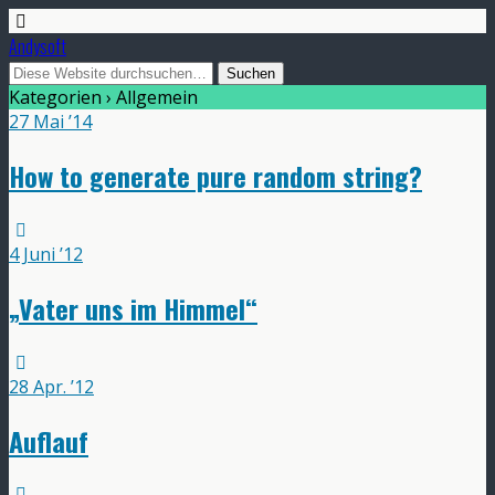
Andysoft
Kategorien ›
Allgemein
27 Mai ’14
How to generate pure random string?
4 Juni ’12
„Vater uns im Himmel“
28 Apr. ’12
Auflauf