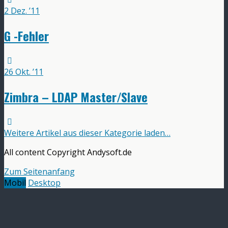
2 Dez. ’11
G -Fehler
26 Okt. ’11
Zimbra – LDAP Master/Slave
Weitere Artikel aus dieser Kategorie laden…
All content Copyright Andysoft.de
Zum Seitenanfang
Mobil
Desktop